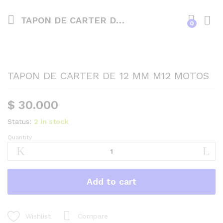
TAPON DE CARTER DE 12 MM M12 MOTOS
0
TAPON DE CARTER DE 12 MM M12 MOTOS
$
30.000
Status:
2 in stock
Quantity
TAPON
DE
CARTER
DE
Add to cart
12
MM
M12
MOTOS
Compare
Wishlist