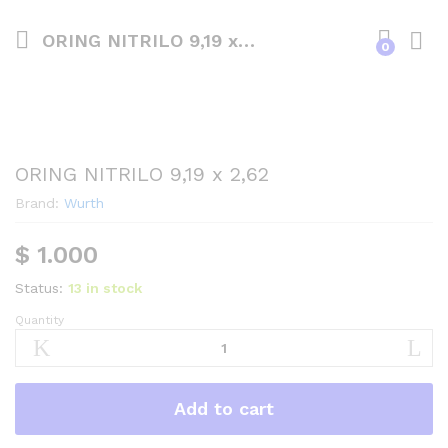
ORING NITRILO 9,19 x 2,62
0
ORING NITRILO 9,19 x 2,62
Brand:
Wurth
$
1.000
Status:
13 in stock
Quantity
ORING
NITRILO
9,19
x
Add to cart
2,62
quantity