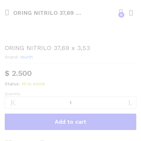
ORING NITRILO 37,69 x 3,53
0
ORING NITRILO 37,69 x 3,53
Brand:
Wurth
$
2.500
Status:
10 in stock
Quantity
ORING
NITRILO
37,69
x
Add to cart
3,53
quantity