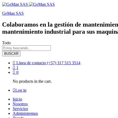
GeMan SAS
Colaboramos en la gestión de mantenimient
mantenimiento industrial para sus maquina
Todo
BUSCAR
Línea de contacto
(+57) 317 515 3514
1
0
No products in the cart.
Log in
Inicio
Nosotros
Servicios
Administremos