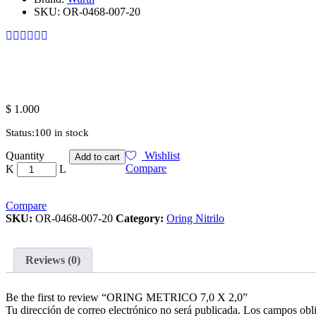
SKU:
OR-0468-007-20
$
1.000
Status:
100 in stock
ORING
Quantity
Wishlist
Add to cart
METRICO
Compare
7,0
X
2,0
Compare
quantity
SKU:
OR-0468-007-20
Category:
Oring Nitrilo
Reviews (0)
Be the first to review “ORING METRICO 7,0 X 2,0”
Tu dirección de correo electrónico no será publicada.
Los campos obli