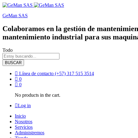
GeMan SAS
Colaboramos en la gestión de mantenimient
mantenimiento industrial para sus maquina
Todo
BUSCAR
Línea de contacto
(+57) 317 515 3514
0
0
No products in the cart.
Log in
Inicio
Nosotros
Servicios
Administremos