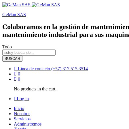
GeMan SAS
Colaboramos en la gestión de mantenimient
mantenimiento industrial para sus maquina
Todo
BUSCAR
Línea de contacto
(+57) 317 515 3514
0
0
No products in the cart.
Log in
Inicio
Nosotros
Servicios
Administremos